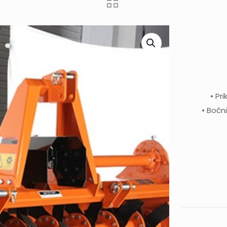
• Pri
• Bočni