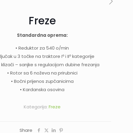
Freze
Standardna oprema:
• Reduktor za 540 o/min
ključak u 3 točke na traktore Iº i IIº kategorije
 klizači – sanjke s regulacijom dubine frezanja
• Rotor sa 6 noževa na prirubnici
• Bočni prijenos zupčanicima
• Kardanska osovina
Kategorija:
Freze
Share