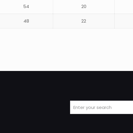
54
20
48
22
Recenzije
Još nema recenzija.
Budite prvi koji će recenzirati “Freze”
Morate biti
ulogirani
da biste objavili recenziju.