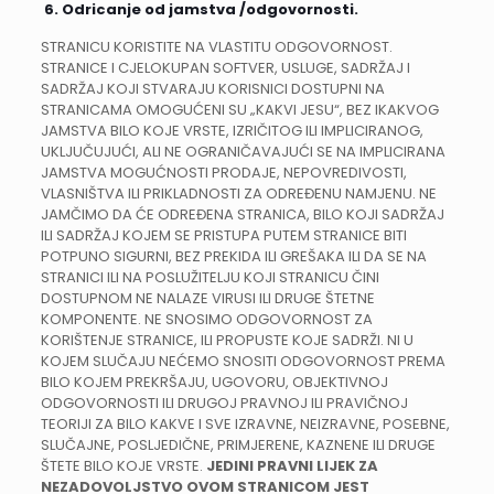
6.
Odricanje od jamstva /odgovornosti.
STRANICU KORISTITE NA VLASTITU ODGOVORNOST.
STRANICE I CJELOKUPAN SOFTVER, USLUGE, SADRŽAJ I
SADRŽAJ KOJI STVARAJU KORISNICI DOSTUPNI NA
STRANICAMA OMOGUĆENI SU „KAKVI JESU“, BEZ IKAKVOG
JAMSTVA BILO KOJE VRSTE, IZRIČITOG ILI IMPLICIRANOG,
UKLJUČUJUĆI, ALI NE OGRANIČAVAJUĆI SE NA IMPLICIRANA
JAMSTVA MOGUĆNOSTI PRODAJE, NEPOVREDIVOSTI,
VLASNIŠTVA ILI PRIKLADNOSTI ZA ODREĐENU NAMJENU. NE
JAMČIMO DA ĆE ODREĐENA STRANICA, BILO KOJI SADRŽAJ
ILI SADRŽAJ KOJEM SE PRISTUPA PUTEM STRANICE BITI
POTPUNO SIGURNI, BEZ PREKIDA ILI GREŠAKA ILI DA SE NA
STRANICI ILI NA POSLUŽITELJU KOJI STRANICU ČINI
DOSTUPNOM NE NALAZE VIRUSI ILI DRUGE ŠTETNE
KOMPONENTE. NE SNOSIMO ODGOVORNOST ZA
KORIŠTENJE STRANICE, ILI PROPUSTE KOJE SADRŽI. NI U
KOJEM SLUČAJU NEĆEMO SNOSITI ODGOVORNOST PREMA
BILO KOJEM PREKRŠAJU, UGOVORU, OBJEKTIVNOJ
ODGOVORNOSTI ILI DRUGOJ PRAVNOJ ILI PRAVIČNOJ
TEORIJI ZA BILO KAKVE I SVE IZRAVNE, NEIZRAVNE, POSEBNE,
SLUČAJNE, POSLJEDIČNE, PRIMJERENE, KAZNENE ILI DRUGE
ŠTETE BILO KOJE VRSTE.
JEDINI PRAVNI LIJEK ZA
NEZADOVOLJSTVO OVOM STRANICOM JEST