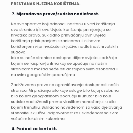
PRESTANAK NJEZINA KORIŠTENJA.
7.
Mjerodavno pravo/sudska nadležnost.
Na sve sporove koji odnose i nastanu u vezi korištenja
ove stranice i/ili ove Uvjeta korištenja primjenjuje se
hrvatsko pravo. Sukladno prihvaćanju ovih Uvjeta
korištenja pristupanjem stranicama ili njihovim
korištenjem vi prihvaćate isključivu nadležnost hrvatskih
sudova.
Iako su naše stranice dostupne diljem svijeta, sadržaj o
kojem se raspravlja ili na koji se upućuje na našim
stranicama možda neće biti dostupan svim osobama ili
na svim geografskim područjima.
Zadržavamo pravo na ograničavanje dostupnosti naših
stranica i/ili pružanja bilo koje usluge bilo kojoj osobi, na
bilo kojem geografskom području ili unutar bilo koje
sudske nadležnosti prema vlastitom nahođenju i u bilo
kojem trenutku. Sukladno navedenom za vaša djelovanja
vi snosite isključivu odgovornost za usklađenost sa svim
važećim lokalnim zakonima.
8.
Podaci za kontakt.