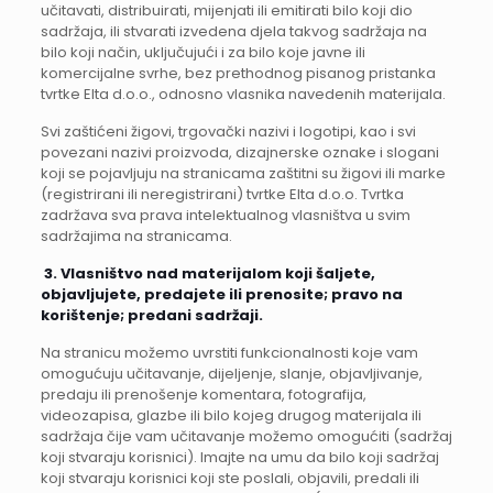
učitavati, distribuirati, mijenjati ili emitirati bilo koji dio
sadržaja, ili stvarati izvedena djela takvog sadržaja na
bilo koji način, uključujući i za bilo koje javne ili
komercijalne svrhe, bez prethodnog pisanog pristanka
tvrtke Elta d.o.o., odnosno vlasnika navedenih materijala.
Svi zaštićeni žigovi, trgovački nazivi i logotipi, kao i svi
povezani nazivi proizvoda, dizajnerske oznake i slogani
koji se pojavljuju na stranicama zaštitni su žigovi ili marke
(registrirani ili neregistrirani) tvrtke Elta d.o.o. Tvrtka
zadržava sva prava intelektualnog vlasništva u svim
sadržajima na stranicama.
3.
Vlasništvo nad materijalom koji šaljete,
objavljujete, predajete ili prenosite; pravo na
korištenje; predani sadržaji.
Na stranicu možemo uvrstiti funkcionalnosti koje vam
omogućuju učitavanje, dijeljenje, slanje, objavljivanje,
predaju ili prenošenje komentara, fotografija,
videozapisa, glazbe ili bilo kojeg drugog materijala ili
sadržaja čije vam učitavanje možemo omogućiti (sadržaj
koji stvaraju korisnici). Imajte na umu da bilo koji sadržaj
koji stvaraju korisnici koji ste poslali, objavili, predali ili