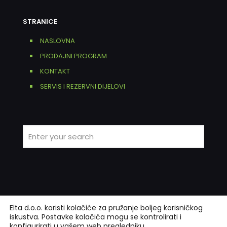
STRANICE
NASLOVNA
PRODAJNI PROGRAM
KONTAKT
SERVIS I REZERVNI DIJELOVI
Elta d.o.o. koristi kolačiće za pružanje boljeg korisničkog
iskustva. Postavke kolačića mogu se kontrolirati i
konfigurirati u vašem web pregledniku.