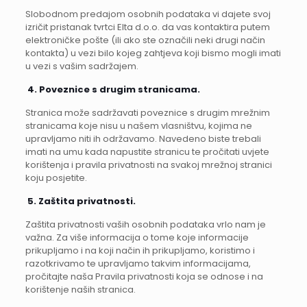
Slobodnom predajom osobnih podataka vi dajete svoj
izričit pristanak tvrtci Elta d.o.o. da vas kontaktira putem
elektroničke pošte (ili ako ste označili neki drugi način
kontakta) u vezi bilo kojeg zahtjeva koji bismo mogli imati
u vezi s vašim sadržajem.
4.
Poveznice s drugim stranicama.
Stranica može sadržavati poveznice s drugim mrežnim
stranicama koje nisu u našem vlasništvu, kojima ne
upravljamo niti ih održavamo. Navedeno biste trebali
imati na umu kada napustite stranicu te pročitati uvjete
korištenja i pravila privatnosti na svakoj mrežnoj stranici
koju posjetite.
5.
Zaštita privatnosti.
Zaštita privatnosti vaših osobnih podataka vrlo nam je
važna. Za više informacija o tome koje informacije
prikupljamo i na koji način ih prikupljamo, koristimo i
razotkrivamo te upravljamo takvim informacijama,
pročitajte naša Pravila privatnosti koja se odnose i na
korištenje naših stranica.