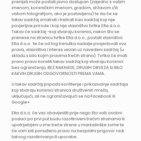
prenijeli može postati javno dostupan (zajedno s vašim
imenom, korisničkim imenom, gradom, državom i/ili
vašom fotografijom, ako je postavljena) te da će se
takav sadržaj smatrati i tretirati kao sadržaj koji nije
povjerljive prirode i koji nije vlasništvo tvrtke Elta d.o.o.
Takav će sadržaj -koji stvaraju korisnici, nakon što se
prenese na stranicu tvrtke Elta d.o.o., postati vlasništvo
Elta d.o.o. te će od tog trenutka nadalje posjedovati sva
prava, vlasništva i interes vezan uz navedeni sadržaj (u
skladu s bilo kojim pravima trećih strana). Tvrtka će imati
pravo pravo koristiti takav sadržaj koji stvaraju korisnici
bez ograničenja, BEZ NAKNADE, DRUGIH OBVEZA ILI BILO
KAKVIH DRUGIH ODGOVORNOSTI PREMA VAMA.
U takav sadržaj pripada korištenje i prikazivanje sadržaja
koji stvaraju korisnici stranica društvenih mreža,
uključujući, ali ne ograničavajući se na Facebook ili
Google+
Elta d.o.o. će vas obavijestiti prije nego što vaši osobni
podaci po prvi put budu razotkriveni trećim stranama ili
upotrijebljeni u ime treće strane u marketinške svrhe te
će vam biti ponuđeno pravo na besplatni prigovor radi
takvog razotkrivanja ili uporabe.