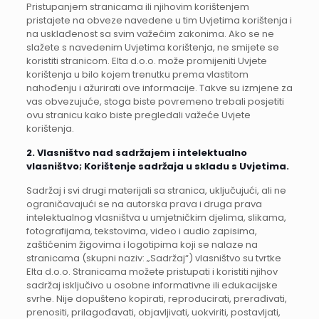
Pristupanjem stranicama ili njihovim korištenjem
pristajete na obveze navedene u tim Uvjetima korištenja i
na usklađenost sa svim važećim zakonima. Ako se ne
slažete s navedenim Uvjetima korištenja, ne smijete se
koristiti stranicom. Elta d.o.o. može promijeniti Uvjete
korištenja u bilo kojem trenutku prema vlastitom
nahođenju i ažurirati ove informacije. Takve su izmjene za
vas obvezujuće, stoga biste povremeno trebali posjetiti
ovu stranicu kako biste pregledali važeće Uvjete
korištenja.
2. Vlasništvo nad sadržajem i intelektualno
vlasništvo; Korištenje sadržaja u skladu s Uvjetima.
Sadržaj i svi drugi materijali sa stranica, uključujući, ali ne
ograničavajući se na autorska prava i druga prava
intelektualnog vlasništva u umjetničkim djelima, slikama,
fotografijama, tekstovima, video i audio zapisima,
zaštićenim žigovima i logotipima koji se nalaze na
stranicama (skupni naziv: „Sadržaj“) vlasništvo su tvrtke
Elta d.o.o. Stranicama možete pristupati i koristiti njihov
sadržaj isključivo u osobne informativne ili edukacijske
svrhe. Nije dopušteno kopirati, reproducirati, prerađivati,
prenositi, prilagođavati, objavljivati, uokviriti, postavljati,