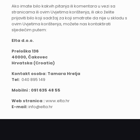
Ako imate bilo kakvih pitanja ili komentara u vezi sa
stranicama ili ovim Uvjetima korištenja, ili ako želite
prijaviti bilo koji sadržaj za koji smatrate da nije u skladu s
ovim Uvjetima korištenja, možete nas kontaktirati
sljedećim putem:
Elta d.o.o.
Preloška 136
40000, Čakovec
Hrvatska (Croatia)
Kontakt osoba: Tamara Hrelja
Tel:
040 895 149
Mobilni : 091 635 48 55
Web stranica :
www.elta.hr
E-mail:
info@elta.hr