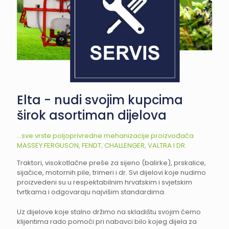
Elta - nudi svojim kupcima
širok asortiman dijelova
...sve vrste poljoprivredne mehanizacije proizvođača
MASSEY FERGUSON, FENDT, CHALLENGER, VALTRA I DR.
Traktori, visokotlačne preše za sijeno (balirke), prskalice,
sijačice, motornih pile, trimeri i dr. Svi dijelovi koje nudimo
proizvedeni su u respektabilnim hrvatskim i svjetskim
tvrtkama i odgovaraju najvišim standardima.
Uz dijelove koje stalno držimo na skladištu svojim ćemo
klijentima rado pomoći pri nabavci bilo kojeg dijela za