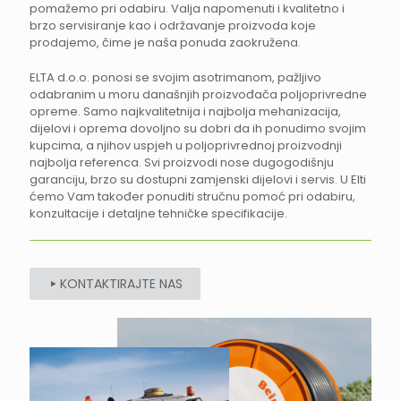
pomažemo pri odabiru. Valja napomenuti i kvalitetno i
brzo servisiranje kao i održavanje proizvoda koje
prodajemo, čime je naša ponuda zaokružena.
ELTA d.o.o. ponosi se svojim asotrimanom, pažljivo
odabranim u moru današnjih proizvođača poljoprivredne
opreme. Samo najkvalitetnija i najbolja mehanizacija,
dijelovi i oprema dovoljno su dobri da ih ponudimo svojim
kupcima, a njihov uspjeh u poljoprivrednoj proizvodnji
najbolja referenca. Svi proizvodi nose dugogodišnju
garanciju, brzo su dostupni zamjenski dijelovi i servis. U Elti
ćemo Vam također ponuditi stručnu pomoć pri odabiru,
konzultacije i detaljne tehničke specifikacije.
KONTAKTIRAJTE NAS