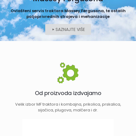
Ovlašteni servis traktora Massey Fergusona, te ostalih
poljoprivrednih strojeva i mehanizacije
SAZNAJTE VIŠE
Od proizvoda izdvajamo
Velik izbor MF traktora i kombajna, prikolica, prskalica,
sijačica, plugova, malčera i dr.