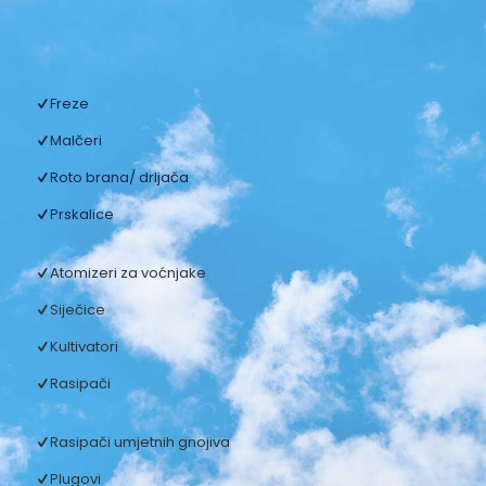
Freze
Malčeri
Roto brana/ drljača
Prskalice
Atomizeri za voćnjake
Siječice
Kultivatori
Rasipači
Rasipači umjetnih gnojiva
Plugovi