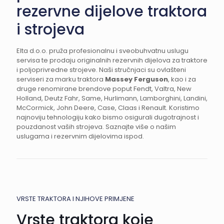
rezervne dijelove traktora
i strojeva
Elta d.o.o. pruža profesionalnu i sveobuhvatnu uslugu
servisa te prodaju originalnih rezervnih dijelova za traktore
i poljoprivredne strojeve. Naši stručnjaci su ovlašteni
serviseri za marku traktora
Massey Ferguson
, kao i za
druge renomirane brendove poput Fendt, Valtra, New
Holland, Deutz Fahr, Same, Hurlimann, Lamborghini, Landini,
McCormick, John Deere, Case, Claas i Renault. Koristimo
najnoviju tehnologiju kako bismo osigurali dugotrajnost i
pouzdanost vaših strojeva. Saznajte više o našim
uslugama i rezervnim dijelovima ispod.
VRSTE TRAKTORA I NJIHOVE PRIMJENE
Vrste traktora koje