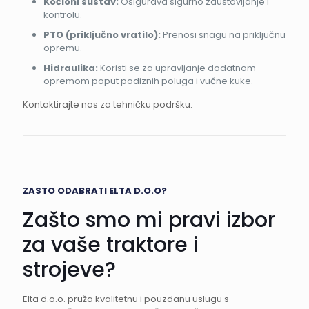
Kočioni sustav:
Osigurava sigurno zaustavljanje i
kontrolu.
PTO (priključno vratilo):
Prenosi snagu na priključnu
opremu.
Hidraulika:
Koristi se za upravljanje dodatnom
opremom poput podiznih poluga i vučne kuke.
Kontaktirajte nas za tehničku podršku.
ZASTO ODABRATI ELTA D.O.O?
Zašto smo mi pravi izbor
za vaše traktore i
strojeve?
Elta d.o.o. pruža kvalitetnu i pouzdanu uslugu s