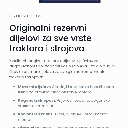
REZERVNI DIJELOVI
Originalni rezervni
dijelovi za sve vrste
traktora i strojeva
Kvalitetni i originalni rezervni dijelovi ključni su za
dugovječnost i pouzdanost vaših strojeva. Elta d.o.o. nudi
širok asortiman dijelova za sve glavne komponente
traktora i strojeva:
Motorni dijelovi:
Cilindri, klipovi, brtve i sve što vam
treba za pravilno funkcioniranje motora.
Pogonski sklopovi:
Prijenosi, osovine, pogonsko
vratilo i diferencijali.
Kočioni sustavi:
Diskovi, bubnjevi i ostali kočioni
elementi.
Hidraulika:
Hidraulične pumpe, cilindri i ventili za