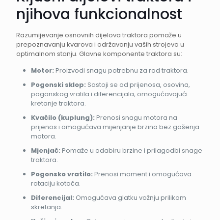
njihova funkcionalnost
Razumijevanje osnovnih dijelova traktora pomaže u
prepoznavanju kvarova i održavanju vaših strojeva u
optimalnom stanju. Glavne komponente traktora su:
Motor:
Proizvodi snagu potrebnu za rad traktora.
Pogonski sklop:
Sastoji se od prijenosa, osovina,
pogonskog vratila i diferencijala, omogućavajući
kretanje traktora.
Kvačilo (kuplung):
Prenosi snagu motora na
prijenos i omogućava mijenjanje brzina bez gašenja
motora.
Mjenjač:
Pomaže u odabiru brzine i prilagodbi snage
traktora.
Pogonsko vratilo:
Prenosi moment i omogućava
rotaciju kotača.
Diferencijal:
Omogućava glatku vožnju prilikom
skretanja.