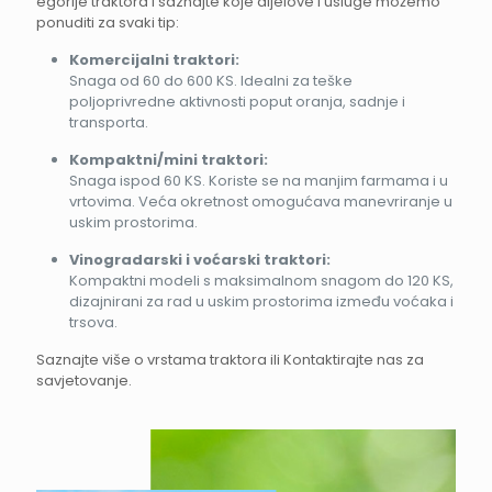
egorije traktora i saznajte koje dijelove i usluge možemo
ponuditi za svaki tip:
Komercijalni traktori:
Snaga od 60 do 600 KS. Idealni za teške
poljoprivredne aktivnosti poput oranja, sadnje i
transporta.
Kompaktni/mini traktori:
Snaga ispod 60 KS. Koriste se na manjim farmama i u
vrtovima. Veća okretnost omogućava manevriranje u
uskim prostorima.
Vinogradarski i voćarski traktori:
Kompaktni modeli s maksimalnom snagom do 120 KS,
dizajnirani za rad u uskim prostorima između voćaka i
trsova.
Saznajte više o vrstama traktora ili Kontaktirajte nas za
savjetovanje.